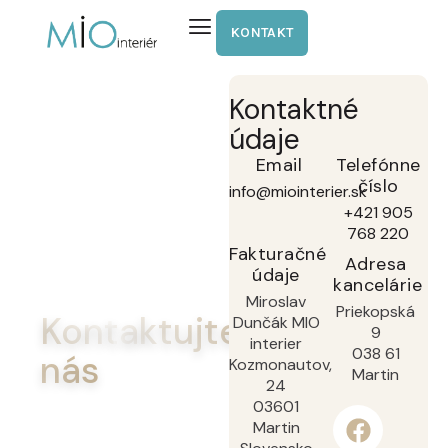
KONTAKT
Kontaktné
údaje
Email
Telefónne
číslo
info@miointerier.sk
+421 905
768 220
Fakturačné
Adresa
údaje
kancelárie
Miroslav
Priekopská
Kontaktujte
Dunčák MIO
9
interier
038 61
nás
Kozmonautov,
Martin
24
03601
Martin