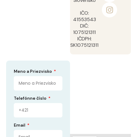
Slovensko
IČO:
41553543
DIČ:
1075121311
IČDPH:
SK1075121311
Meno a Priezvisko
Telefónne číslo
Email